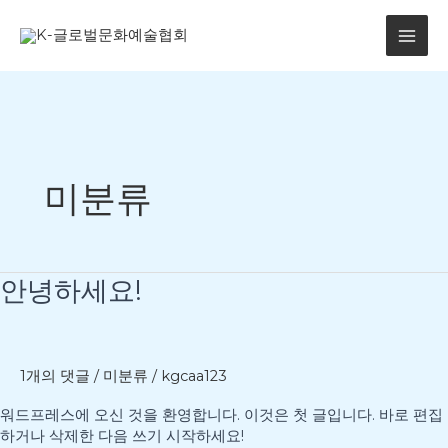
콘
MAI
텐
츠
ME
로
건
너
뛰
기
미분류
안
안녕하세요!
녕
하
세
요!
1개의 댓글
/
미분류
/
kgcaa123
워드프레스에 오신 것을 환영합니다. 이것은 첫 글입니다. 바로 편집
하거나 삭제한 다음 쓰기 시작하세요!